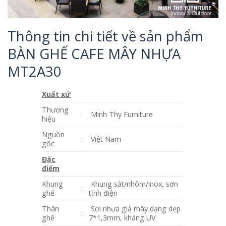
Thông tin chi tiết về sản phẩm
BÀN GHẾ CAFE MÂY NHỰA
MT2A30
Xuất xứ
Thương
:
Minh Thy Furniture
hiệu
Nguồn
:
Việt Nam
gốc
Đặc
điểm
Khung
Khung sắt/nhôm/inox, sơn
:
ghế
tĩnh điện
Thân
Sợi nhựa giả mây dạng dẹp
:
ghế
7*1,3mm, kháng UV