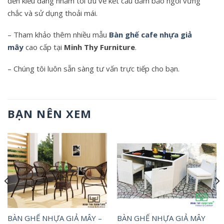
đến kiểu dáng nhằm tối ưu về kết cấu đảm bảo ngồi vững
chắc và sử dụng thoải mái.
– Tham khảo thêm nhiều mẫu
Bàn ghế cafe nhựa giả
mây
cao cấp tại
Minh Thy Furniture
.
– Chúng tôi luôn sẵn sàng tư vấn trực tiếp cho bạn.
BẠN NÊN XEM
BÀN GHẾ NHỰA GIẢ MÂY –
BÀN GHẾ NHỰA GIẢ MÂY