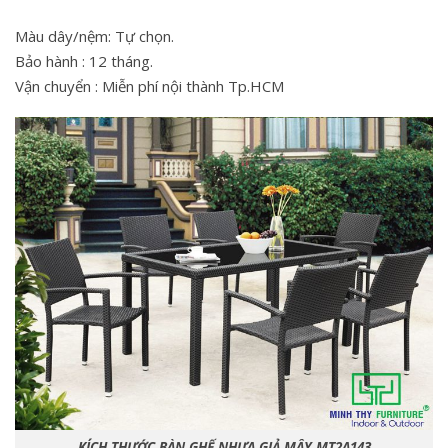
Màu dây/nệm: Tự chọn.
Bảo hành : 12 tháng.
Vận chuyển : Miễn​ p​hí nội thành​ Tp.HCM
KÍCH THƯỚC BÀN GHẾ NHỰA GIẢ MÂY MT2A143