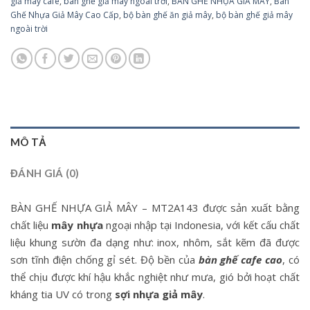
giả mây cafe
,
bàn ghế giả mây ngoài trời
,
BÀN GHẾ NHỰA GIẢ MÂY
,
Bàn
Ghế Nhựa Giả Mây Cao Cấp
,
bộ bàn ghế ăn giả mây
,
bộ bàn ghế giả mây
ngoài trời
MÔ TẢ
ĐÁNH GIÁ (0)
BÀN GHẾ NHỰA GIẢ MÂY – MT2A143 được sản xuất bằng
chất liệu
mây nhựa
ngoại nhập tại Indonesia, với kết cấu chất
liệu khung sườn đa dạng như: inox, nhôm, sắt kẽm đã được
sơn tĩnh điện chống gỉ sét. Độ bền của
bàn ghế cafe cao
, có
thể chịu được khí hậu khắc nghiệt như mưa, gió bởi hoạt chất
kháng tia UV có trong
sợi nhựa giả mây
.