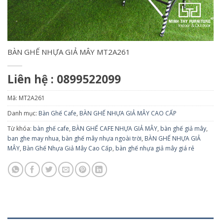
BÀN GHẾ NHỰA GIẢ MÂY MT2A261
Liên hệ : 0899522099
Mã:
MT2A261
Danh mục:
Bàn Ghế Cafe
,
BÀN GHẾ NHỰA GIẢ MÂY CAO CẤP
Từ khóa:
bàn ghế cafe
,
BÀN GHẾ CAFE NHỰA GIẢ MÂY
,
bàn ghế giả mây
,
ban ghe may nhua
,
bàn ghế mây nhựa ngoài trời
,
BÀN GHẾ NHỰA GIẢ
MÂY
,
Bàn Ghế Nhựa Giả Mây Cao Cấp
,
bàn ghế nhựa giả mây giá rẻ