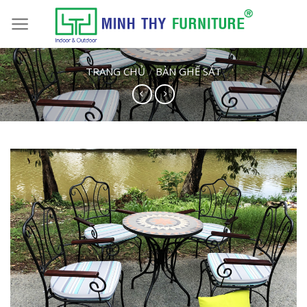
Skip
to
content
TRANG CHỦ
/
BÀN GHẾ SẮT