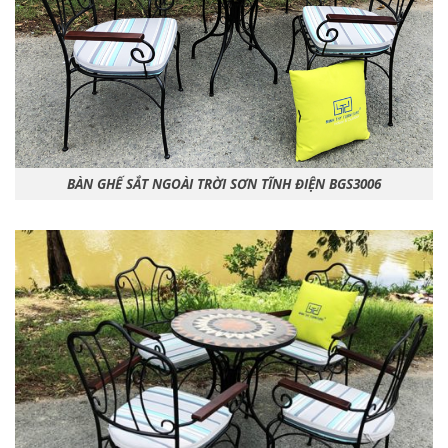
BÀN GHẾ SẮT NGOÀI TRỜI SƠN TĨNH ĐIỆN BGS3006