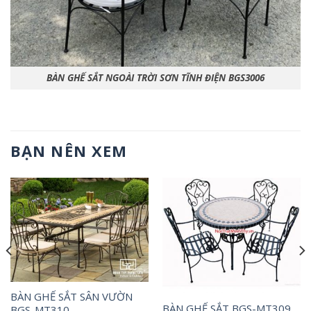
BÀN GHẾ SẮT NGOÀI TRỜI SƠN TĨNH ĐIỆN BGS3006
BẠN NÊN XEM
BÀN GHẾ SẮT SÂN VƯỜN
BÀN GHẾ SẮT BGS-MT309
BGS-MT310