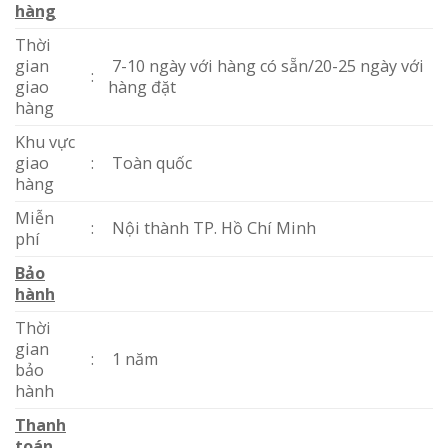
hàng
Thời
gian
7-10 ngày với hàng có sẵn/20-25 ngày với
:
giao
hàng đặt
hàng
Khu vực
giao
:
Toàn quốc
hàng
Miễn
:
Nội thành TP. Hồ Chí Minh
phí
Bảo
hành
Thời
gian
:
1 năm
bảo
hành
Thanh
toán