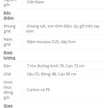
:
Việt Nam
gốc
Đặc
điểm
Khung
Khung sắt, sơn tĩnh điện, ốp gỗ trên tay
:
ghế
vịnh
Nệm
:
Nệm mousse D25, dày 5cm
ghế
Định
lượng
Bàn
:
Tròn đường kính 70, Cao 72 cm
Ghế
:
Sâu 55, Rộng 48, Cao 90 cm
Hình
thức
:
Carton và PE
đóng
gói
Giao