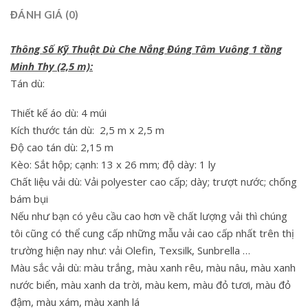
ĐÁNH GIÁ (0)
Thông Số Kỹ Thuật Dù Che Nắng Đúng Tâm Vuông 1 tầng
Minh Thy (2,5 m):
Tán dù:
Thiết kế áo dù: 4 múi
Kích thước tán dù: 2,5 m x 2,5 m
Độ cao tán dù: 2,15 m
Kèo: Sắt hộp; cạnh: 13 x 26 mm; độ dày: 1 ly
Chất liệu vải dù: Vải polyester cao cấp; dày; trượt nước; chống
bám bụi
Nếu như bạn có yêu cầu cao hơn về chất lượng vải thì chúng
tôi cũng có thể cung cấp những mẫu vải cao cấp nhất trên thị
trường hiện nay như: vải Olefin, Texsilk, Sunbrella …
Màu sắc vải dù: màu trắng, màu xanh rêu, màu nâu, màu xanh
nước biển, màu xanh da trời, màu kem, màu đỏ tươi, màu đỏ
đậm, màu xám, màu xanh lá