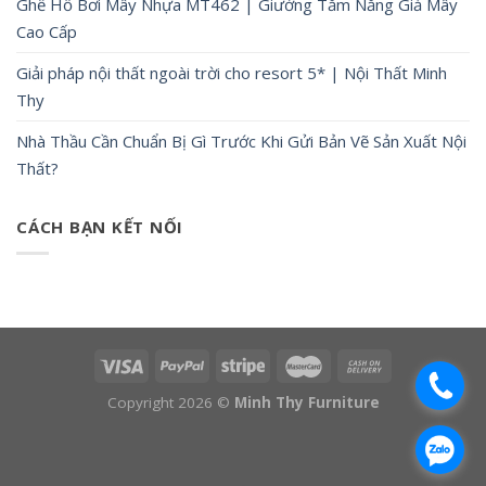
Ghế Hồ Bơi Mây Nhựa MT462 | Giường Tắm Nắng Giả Mây
Cao Cấp
Giải pháp nội thất ngoài trời cho resort 5* | Nội Thất Minh
Thy
Nhà Thầu Cần Chuẩn Bị Gì Trước Khi Gửi Bản Vẽ Sản Xuất Nội
Thất?
CÁCH BẠN KẾT NỐI
.
Copyright 2026 ©
Minh Thy Furniture
.