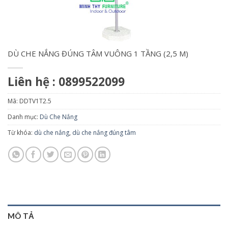
DÙ CHE NẮNG ĐÚNG TÂM VUÔNG 1 TẦNG (2,5 M)
Liên hệ : 0899522099
Mã:
DDTV1T2.5
Danh mục:
Dù Che Nắng
Từ khóa:
dù che nắng
,
dù che nắng đúng tâm
MÔ TẢ