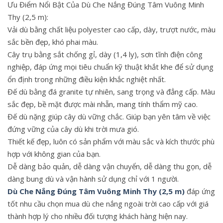
Ưu Điểm Nổi Bật Của Dù Che Nắng Đúng Tâm Vuông Minh
Thy (2,5 m):
Vải dù bằng chất liệu polyester cao cấp, dày, trượt nước, màu
sắc bền đẹp, khó phai màu.
Cây trụ bằng sắt chống gỉ, dày (1,4 ly), sơn tĩnh điện công
nghiệp, đáp ứng mọi tiêu chuẩn kỹ thuật khắt khe để sử dụng
ổn định trong những điều kiện khắc nghiệt nhất.
Đế dù bằng đá granite tự nhiên, sang trọng và đẳng cấp. Màu
sắc đẹp, bề mặt được mài nhẵn, mang tính thẩm mỹ cao.
Đế dù nặng giúp cây dù vững chắc. Giúp bạn yên tâm về việc
đứng vững của cây dù khi trời mưa gió.
Thiết kế đẹp, luôn có sản phẩm với màu sắc và kích thước phù
hợp với không gian của bạn.
Dễ dàng bảo quản, dễ dàng vận chuyển, dễ dàng thu gọn, dễ
dàng bung dù và vận hành sử dụng chỉ với 1 người.
Dù Che Nắng Đúng Tâm Vuông Minh Thy (2,5 m)
đáp ứng
tốt nhu cầu chọn mua dù che nắng ngoài trời cao cấp với giá
thành hợp lý cho nhiều đối tượng khách hàng hiện nay.