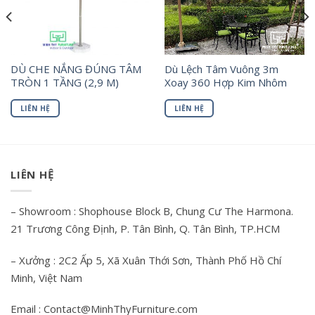
DÙ CHE NẮNG ĐÚNG TÂM
Dù Lệch Tâm Vuông 3m
TRÒN 1 TẦNG (2,9 M)
Xoay 360 Hợp Kim Nhôm
LIÊN HỆ
LIÊN HỆ
LIÊN HỆ
– Showroom : Shophouse Block B, Chung Cư The Harmona.
21 Trương Công Định, P. Tân Bình, Q. Tân Bình, TP.HCM
– Xưởng : 2C2 Ấp 5, Xã Xuân Thới Sơn, Thành Phố Hồ Chí
Minh, Việt Nam
Email : Contact@MinhThyFurniture.com