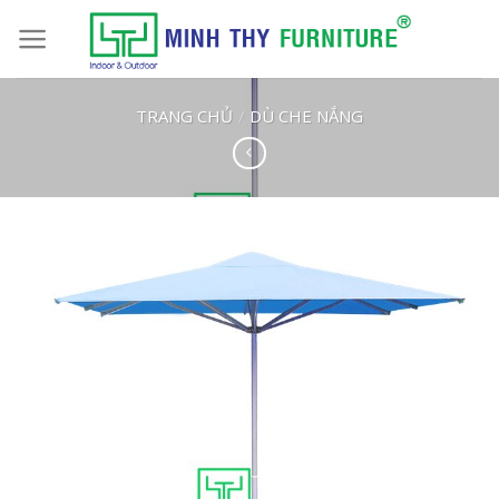
Skip
to
content
TRANG CHỦ
/
DÙ CHE NẮNG