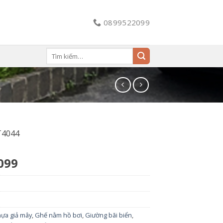
0899522099
Tìm
kiếm:
T4044
099
hựa giả mây
,
Ghế nằm hồ bơi
,
Giường bãi biển
,