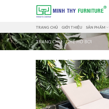
Skip
to
content
TRANG CHỦ
GIỚI THIỆU
SẢN PHẨM
TRANG CHỦ
/
GHẾ HỒ BƠI