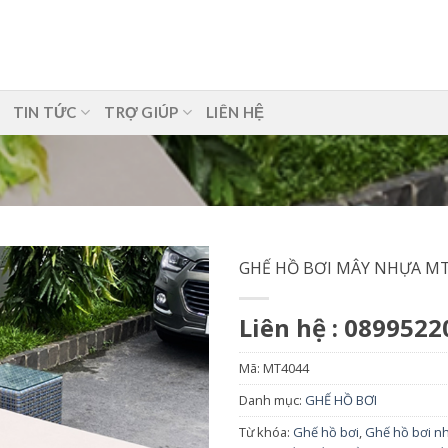
TIN TỨC
TRỢ GIÚP
LIÊN HỆ
GHẾ HỒ BƠI MÂY NHỰA M
Liên hệ : 0899522
Mã:
MT4044
Danh mục:
GHẾ HỒ BƠI
Từ khóa:
Ghế hồ bơi
,
Ghế hồ bơi n