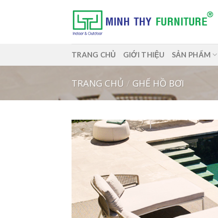
Skip
to
content
TRANG CHỦ
GIỚI THIỆU
SẢN PHẨM
TRANG CHỦ
/
GHẾ HỒ BƠI