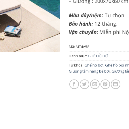
– Giường : 200x70x80 cm
Màu dây/nệm:
Tự chọn.
Bảo hành:
12 tháng.
Vận chuyển
: Miễn phí N
Mã:
MT4A58
Danh mục:
GHẾ HỒ BƠI
Từ khóa:
Ghế hồ bơi
,
Ghế hồ bơi n
Giường tắm nắng bể bơi
,
Giường tắ