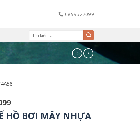
0899522099
Tìm
kiếm:
T4A58
099
HẾ HỒ BƠI MÂY NHỰA