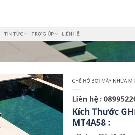
TIN TỨC
TRỢ GIÚP
LIÊN HỆ
GHẾ HỒ BƠI MÂY NHỰA M
Liên hệ : 0899522
Kích Thước G
MT4A58 :