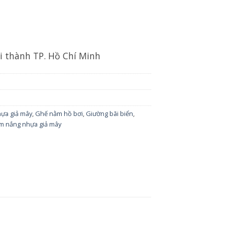
ội thành TP. Hồ Chí Minh
hựa giả mây
,
Ghế nằm hồ bơi
,
Giường bãi biển
,
m nắng nhựa giả mây