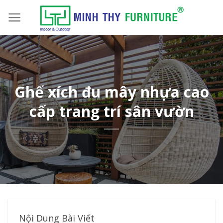
Skip
to
content
Ghế xích đu mây nhựa cao
cấp trang trí sân vườn
Nội Dung Bài Viết