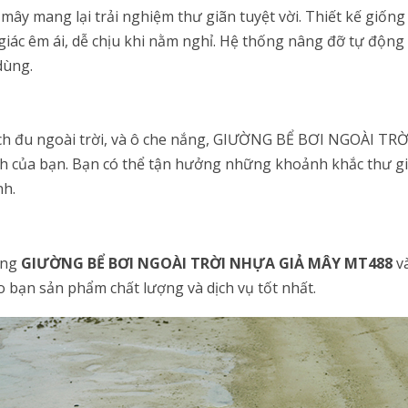
 mây mang lại trải nghiệm thư giãn tuyệt vời. Thiết kế giố
 giác êm ái, dễ chịu khi nằm nghỉ. Hệ thống nâng đỡ tự động
dùng.
xích đu ngoài trời, và ô che nắng, GIƯỜNG BỂ BƠI NGOÀI TR
đình của bạn. Bạn có thể tận hưởng những khoảnh khắc thư 
nh.
àng
GIƯỜNG BỂ BƠI NGOÀI TRỜI NHỰA GIẢ MÂY MT488
và
o bạn sản phẩm chất lượng và dịch vụ tốt nhất.