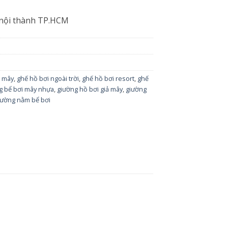
 nội thành TP.HCM
ả mây
,
ghế hồ bơi ngoài trời
,
ghế hồ bơi resort
,
ghế
g bể bơi mây nhựa
,
giường hồ bơi giả mây
,
giường
iường nằm bể bơi