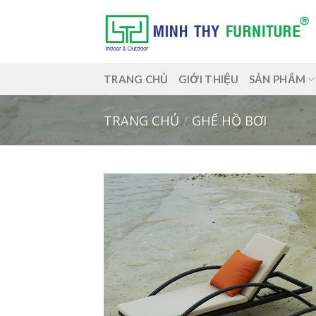
Skip
to
content
TRANG CHỦ
GIỚI THIỆU
SẢN PHẨM
TRANG CHỦ
/
GHẾ HỒ BƠI