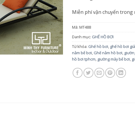
Miễn phí vận chuyển trong
Mã:
MT488
Danh mục:
GHẾ HỒ BƠI
Từ khóa:
Ghế hồ bơi
,
ghế hồ bơi gi
nằm bể bơi
,
Ghế nằm hồ bơi
,
giườn
hồ bơi tphcm
,
giường mây bể bơi
,
g