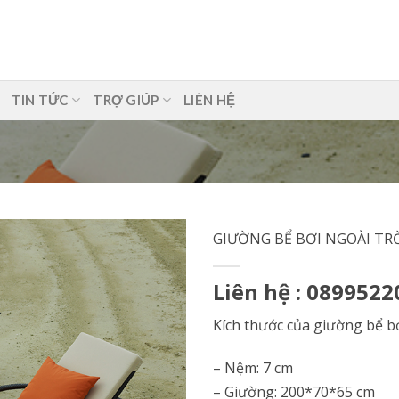
TIN TỨC
TRỢ GIÚP
LIÊN HỆ
GIƯỜNG BỂ BƠI NGOÀI TR
Liên hệ : 0899522
Kích thước của giường bể b
– Nệm: 7 cm
– Giường: 200*70*65 cm