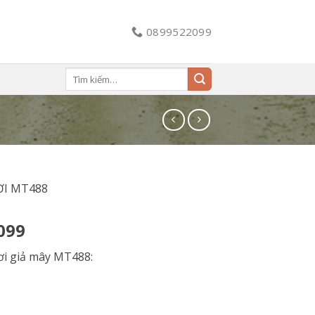
0899522099
Tìm
kiếm:
ỜI MT488
099
ơi giả mây MT488: