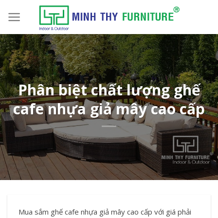
Skip
to
content
Phân biệt chất lượng ghế
cafe nhựa giả mây cao cấp
Mua sắm ghế cafe nhựa giả mây cao cấp với giá phải