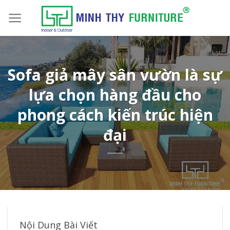
Skip
to
content
Sofa giả mây sân vườn là sự
lựa chọn hàng đầu cho
phong cách kiến trúc hiện
đại
Nội Dung Bài Viết