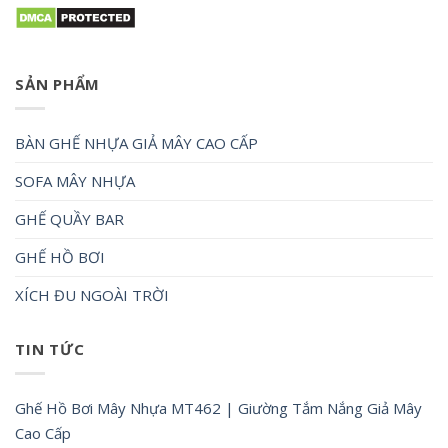
SẢN PHẨM
BÀN GHẾ NHỰA GIẢ MÂY CAO CẤP
SOFA MÂY NHỰA
GHẾ QUẦY BAR
GHẾ HỒ BƠI
XÍCH ĐU NGOÀI TRỜI
TIN TỨC
Ghế Hồ Bơi Mây Nhựa MT462 | Giường Tắm Nắng Giả Mây
Cao Cấp