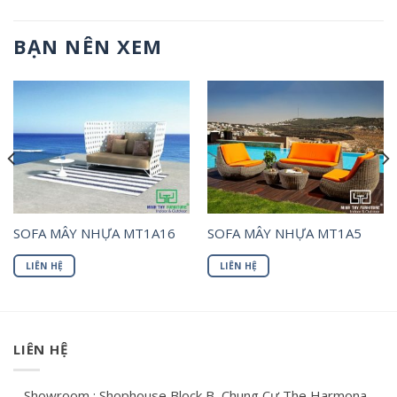
BẠN NÊN XEM
SOFA MÂY NHỰA MT1A16
SOFA MÂY NHỰA MT1A5
LIÊN HỆ
LIÊN HỆ
LIÊN HỆ
– Showroom : Shophouse Block B, Chung Cư The Harmona.