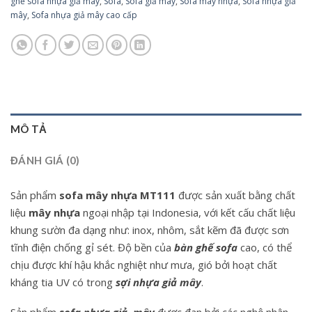
ghế sofa nhựa giả mây
,
Sofa
,
Sofa giả mây
,
Sofa mây nhựa
,
Sofa nhựa giả
mây
,
Sofa nhựa giả mây cao cấp
MÔ TẢ
ĐÁNH GIÁ (0)
Sản phẩm
sofa mây nhựa MT111
được sản xuất bằng chất
liệu
mây nhựa
ngoại nhập tại Indonesia, với kết cấu chất liệu
khung sườn đa dạng như: inox, nhôm, sắt kẽm đã được sơn
tĩnh điện chống gỉ sét. Độ bền của
bàn ghế sofa
cao, có thể
chịu được khí hậu khắc nghiệt như mưa, gió bởi hoạt chất
kháng tia UV có trong
sợi nhựa giả mây
.
Sản phẩm
sofa nhựa giả
mây
được đan bởi các nghệ nhân