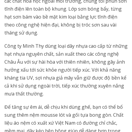
các chất hóa học ngoài môi trường, chúng tôi phun sơn
tĩnh điện lên toàn bộ khung. Lớp sơn bóng bẩy, từng
hạt sơn bám vào bề mặt kim loại bằng lực tĩnh điện
theo công nghệ hiện đại, không bị tróc sơn sau vài
tháng sử dụng.
Công ty Minh Thy dùng loại dây nhựa cao cấp từ những
hạt nhựa nguyên chất, sản xuất theo các công nghệ
Châu Âu với sự hài hòa với thiên nhiên, không gây ảnh
hưởng xấu tới sức khỏe người tiếp xúc. Với khả năng
kháng tia UV, sợi nhựa giả mây vẫn giữ được độ bền kể
cả khi sử dụng ngoài trời, tiếp xúc thường xuyên nắng
mưa thất thường.
Để tăng sự êm ái, dễ chịu khi dùng ghế, bạn có thể bổ
sung thêm nệm mousse lót và gối tựa bong gòn. Chất
liệu áo nệm có xuất xứ Việt Nam có đường chỉ chắc,
mềm mại, dây kéo bên hông giúp dễ dàng hơn trong