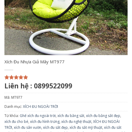
Xích Đu Nhựa Giả Mây MT977
Liên hệ : 0899522099
5.00
1
trên 5
dựa trên
đánh giá
Mã:
MT977
Danh mục:
XÍCH ĐU NGOÀI TRỜI
Từ khóa:
Ghế xích đu ngoài trời
,
xích đu bằng sắt
,
xích đu bằng sắt đẹp
,
xích đu cho bé
,
xích đu hình trứng
,
xích đu nghệ thuật
,
XÍCH ĐU NGOÀI
TRỜI
,
xích đu sân vườn
,
xích đu sắt đẹp
,
xích đu sắt mỹ thuật
,
xích đu sắt