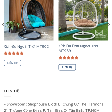
Xích Đu Đơn Ngoài Trời
Xích Đu Ngoài Trời MT902
MT989
Được xếp
hạng
5.00
LIÊN HỆ
Được xếp
5 sao
hạng
5.00
LIÊN HỆ
5 sao
LIÊN HỆ
– Showroom : Shophouse Block B, Chung Cư The Harmona.
21 Trương Công Định, P. Tân Bình, Q. Tân Bình, TP.HCM