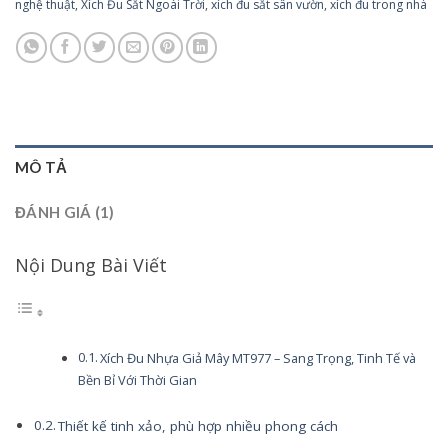
nghệ thuật
,
Xích Đu Sắt Ngoài Trời
,
xích đu sắt sân vườn
,
xích đu trong nhà
MÔ TẢ
ĐÁNH GIÁ (1)
Nội Dung Bài Viết
Xích Đu Nhựa Giả Mây MT977 – Sang Trọng, Tinh Tế và
Bền Bỉ Với Thời Gian
Thiết kế tinh xảo, phù hợp nhiều phong cách